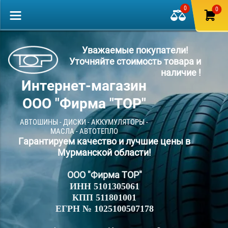
0
0
Уважаемые покупатели!
Уточняйте стоимость товара и
наличие !
Интернет-магазин
ООО "Фирма "ТОР"
АВТОШИНЫ - ДИСКИ - АККУМУЛЯТОРЫ -
МАСЛА - АВТОТЕПЛО
Гарантируем качество и лучшие цены в
Мурманской области!
ООО "Фирма ТОР"
ИНН 5101305061
КПП 511801001
ЕГРН № 1025100507178