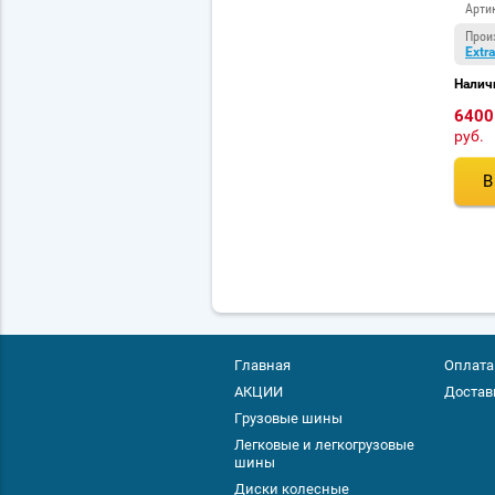
Арти
Прои
Extra
Налич
6400
руб.
В
Главная
Оплата
АКЦИИ
Достав
Грузовые шины
Легковые и легкогрузовые
шины
Диски колесные