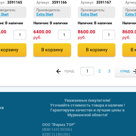
кул:
3591165
Артикул:
3591166
Артикул:
3591167
Артику
зводитель:
Производитель:
Производитель:
Произв
 Start
Extra Start
Extra Start
Extra 
ие: В наличии
Наличие: В наличии
Наличие: В наличии
Наличие
.00
6400.00
8600.00
8600.
руб.
руб.
руб.
 корзину
В корзину
В корзину
В 
пред.
след.
2
3
Уважаемые покупатели!
Уточняйте стоимость товара и наличие !
ка
Гарантируем качество и лучшие цены в
Мурманской области!
ООО "Фирма ТОР"
ИНН 5101305061
КПП 511801001