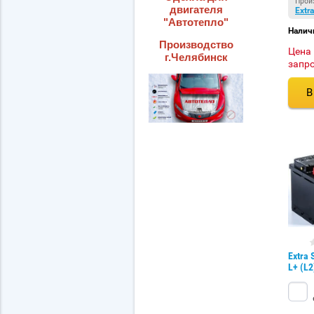
Прои
двигателя
Extra
"Автотепло"
Налич
Производство
Цена
г.Челябинск
запр
В
Extra 
L+ (L2