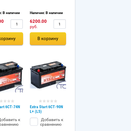
: В наличии
Наличие: В наличии
00
6200.00
руб.
корзину
В корзину
tart 6СТ-74N
Extra Start 6СТ-90N
L+ (L5)
обавить к
Добавить к
равнению
сравнению