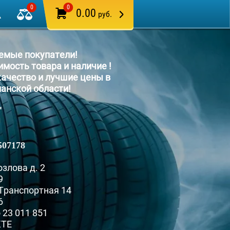
0
0
0.00
руб.
емые покупатели!
имость товара и наличие !
ачество и лучшие цены в
анской области!
"
507178
озлова д. 2
9
 Транспортная 14
6
o
23 011 851
КТЕ