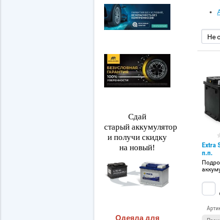
Не 
Сдай
старый аккумулятор
и получи скидку
Extra 
на новый!
п.п.
Подро
аккум
Арти
Одеяла для