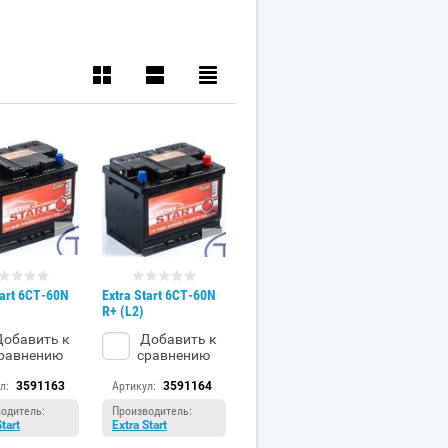
tart 6СТ-60N
Extra Start 6СТ-60N
R+ (L2)
обавить к
Добавить к
равнению
сравнению
л:
3591163
Артикул:
3591164
одитель:
Производитель:
Start
Extra Start