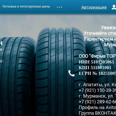
Легковые и легкогрузовые шины
Авторизация
Уважа
Уточняйте сто
Гарантируем к
н
Мурм
"
ООО "Фирма ТОР
Ы -
ИНН 5101305061
КПП 511801001
ЕГРН № 1025100
г. Апатиты, ул. К
+7
(921) 150-39-3
г. Мурманск, ул.
+7
(921) 289-62-6
Профиль на Avit
Группа
ВКОНТА