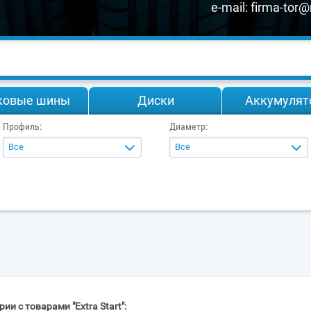
e-mail:
firma-tor@
ковые шины
Диски
Аккумулят
Профиль:
Диаметр:
Все
Все
ии с товарами "Extra Start":