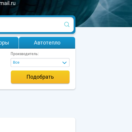
mail.ru
оры
Автотепло
Производитель:
Все
Подобрать