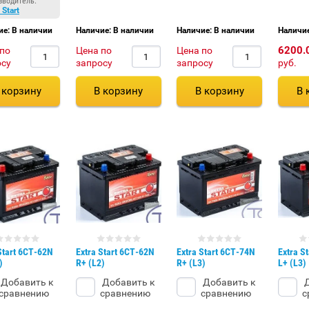
зводитель:
 Start
ие: В наличии
Наличие: В наличии
Наличие: В наличии
Наличие
6200.
 по
Цена по
Цена по
осу
запросу
запросу
руб.
 корзину
В корзину
В корзину
В 
Start 6СТ-62N
Extra Start 6СТ-62N
Extra Start 6СТ-74N
Extra S
)
R+ (L2)
R+ (L3)
L+ (L3)
Добавить к
Добавить к
Добавить к
Д
сравнению
сравнению
сравнению
с