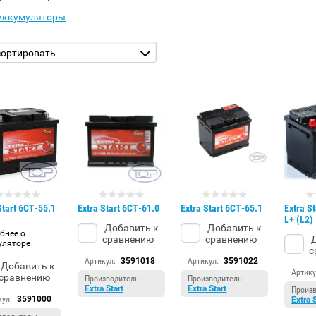
Аккумуляторы
сортировать
Start 6СТ-55.1
Extra Start 6CT-61.0
Extra Start 6CT-65.1
Extra S
L+ (L2)
Добавить к
Добавить к
бнее о
сравнению
сравнению
Д
уляторе
с
Артикул:
3591018
Артикул:
3591022
Добавить к
Артику
сравнению
Производитель:
Производитель:
Extra Start
Extra Start
Произв
кул:
3591000
Extra 