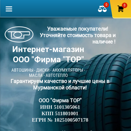
0
0
Уважаемые покупатели!
Уточняйте стоимость товара и
наличие !
Интернет-магазин
ООО "Фирма "ТОР"
АВТОШИНЫ - ДИСКИ - АККУМУЛЯТОРЫ -
МАСЛА - АВТОТЕПЛО
Гарантируем качество и лучшие цены в
Мурманской области!
ООО "Фирма ТОР"
ИНН 5101305061
КПП 511801001
ЕГРН № 1025100507178